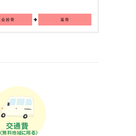
立会拾骨
返骨