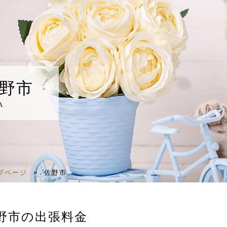
野市
A
プページ
»
佐野市
野市の出張料金