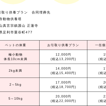
引取り供養プラン 合同埋葬先
寺動物供養塔
山真言宗鎮護山 正蓮寺
県足利市粟谷町477
ペットの体重
お引取り供養プラン
一任個
極小動物
12,000円
1
体長10cm未満
(税込13,200円)
(税込
14,000円
1
2kg未満
(税込15,400円)
(税込
17,000円
2
2～5kg
(税込18,700円)
(税込
20,000円
2
5～10kg
(税込22,000円)
(税込