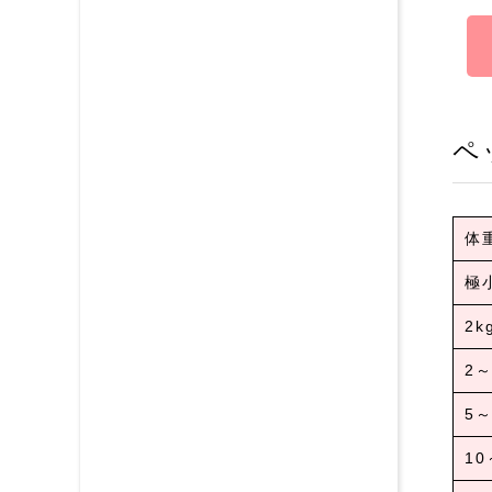
ペ
体
極
2k
2～
5～
10