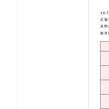
※お
正蓮
高野
栃木