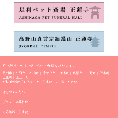
栃木県を中心に出張ペット火葬を承ります。
足利市
佐野市
小山市
宇都宮市
栃木市
鹿沼市
下野市
野木町
壬生町
上三川町
※他の地域は「
対応エリア・交通費
］をご覧ください。
はじめての方へ
プラン・火葬料金
対応地域・交通費